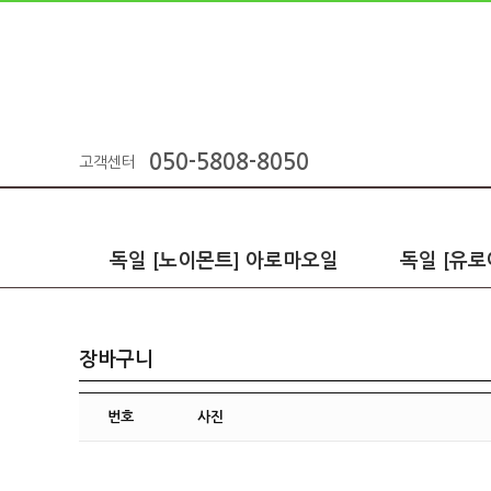
050-5808-8050
고객센터
독일 [노이몬트] 아로마오일
독일 [유
장바구니
번호
사진