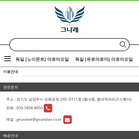
독일 [노이몬트] 아로마오일
독일 [유로아로마] 아로마오일
이용안내
관련문의
주소 : 경기도 남양주시 순화궁로 249, D111호 (별내동, 별내역파라곤스퀘어)
전화 :
050-5808-8050
메일 :
geunalae@geunalae.co.kr
배송안내