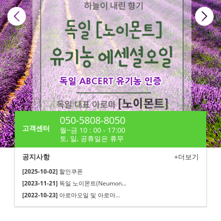
050-5808-8050
고객센터
월~금 10 : 00 - 17:00
토, 일, 공휴일은 휴무
공지사항
+더보기
[2025-10-02]
할인쿠폰
[2023-11-21]
독일 노이몬트(Neumon...
[2022-10-23]
아로마오일 및 아로마...