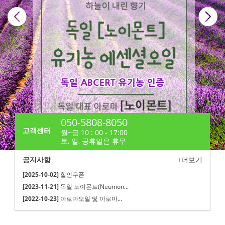
050-5808-8050
고객센터
월~금 10 : 00 - 17:00
토, 일, 공휴일은 휴무
공지사항
+더보기
[2025-10-02]
할인쿠폰
[2023-11-21]
독일 노이몬트(Neumon...
[2022-10-23]
아로마오일 및 아로마...