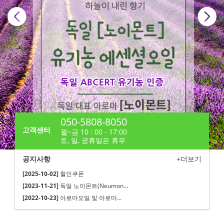
050-5808-8050
고객센터
월~금 10 : 00 - 17:00
토, 일, 공휴일은 휴무
공지사항
+더보기
[2025-10-02]
할인쿠폰
[2023-11-21]
독일 노이몬트(Neumon...
[2022-10-23]
아로마오일 및 아로마...