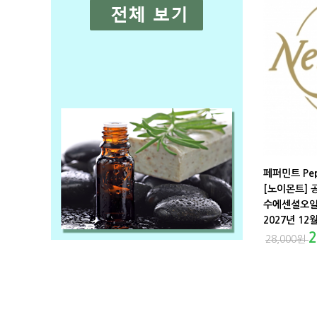
페퍼민트 Pep
[노이몬트] 
수에센셜오일 
2027년 12
2
28,000
원