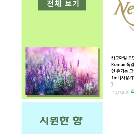
캐모마일 로만 
Roman 독
인 유기농 
1ml [사용기
]
4
40,000
원