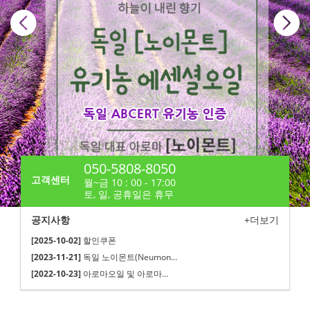
050-5808-8050
고객센터
월~금 10 : 00 - 17:00
토, 일, 공휴일은 휴무
공지사항
+더보기
[2025-10-02]
할인쿠폰
[2023-11-21]
독일 노이몬트(Neumon...
[2022-10-23]
아로마오일 및 아로마...