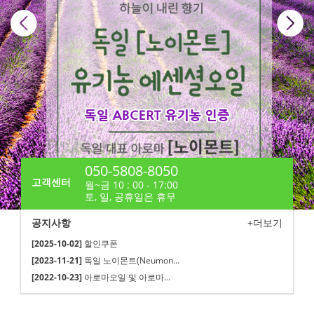
050-5808-8050
고객센터
월~금 10 : 00 - 17:00
토, 일, 공휴일은 휴무
공지사항
+더보기
[2025-10-02]
할인쿠폰
[2023-11-21]
독일 노이몬트(Neumon...
[2022-10-23]
아로마오일 및 아로마...