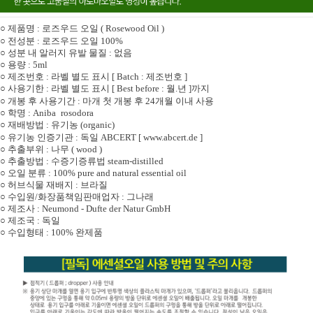
○
제품명 : 로즈우드 오일 ( Rosewood Oil )
○
전성분 : 로즈우드 오일 100%
○
성분 내 알러지 유발 물질 : 없음
○
용량 : 5ml
○
제조번호 : 라벨 별도 표시 [ Batch : 제조번호 ]
○
사용기한 : 라벨 별도 표시 [ Best before : 월.년 ]
까지
○
개봉 후
사용기간 : 마개 첫 개봉 후 24개월 이내 사용
○
학명 :
Aniba rosodora
○
재배방법 : 유기농 (organic)
○
유기농 인증기관 : 독일
AB
C
ERT [
www.abcert.de
]
○
추출부위
: 나무
( wood )
○
추출방법
: 수증기증류법 steam-distilled
○
오일
분류
:
100% pure and natural essential oil
○
허브식물
재배지
:
브라질
○
수입원/화장품책임판매업자 : 그나래
○
제조사 : Neumond - Dufte der Natur GmbH
○
제조국
:
독일
○
수입형태
: 100%
완제품