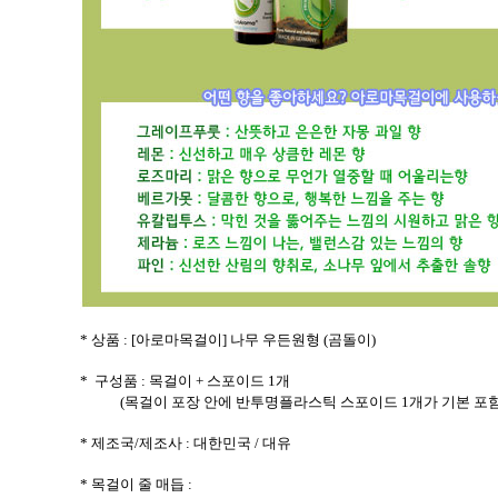
* 상품 : [아로마목걸이] 나무 우든원형 (곰돌이)
*
구성품
:
목걸이
+
스포이드
1
개
(
목걸이 포장 안에 반투명플라스틱 스포이드
1
개가 기본 포
*
제조국/제조사
:
대한민국 /
대유
*
목걸이 줄 매듭
: