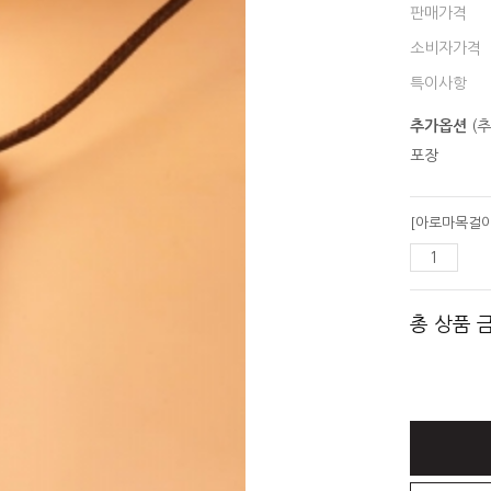
판매가격
소비자가격
특이사항
추가옵션
(추
포장
총 상품 