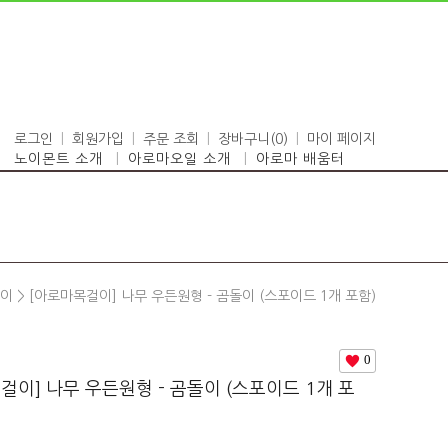
로그인
회원가입
주문 조회
장바구니(
0
)
마이 페이지
노이몬트 소개
아로마오일 소개
아로마 배움터
걸이
> [아로마목걸이] 나무 우든원형 - 곰돌이 (스포이드 1개 포함)
0
걸이] 나무 우든원형 - 곰돌이 (스포이드 1개 포