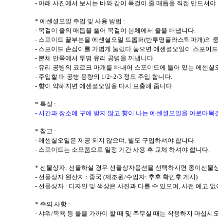
-
아래 사진에서 보시는 바와 같이 목걸이 줄 매듭을 직접 만드셔야
*
에센셜오일 주입 및 사용 방법
:
-
목걸이 줄의 매듭을 풀어 목걸이 본체에서 줄을 빼냅니다
.
-
스포이드 끝부분을 에센셜오일 드롭퍼
(
반투명플라스틱마개
)
의 
-
스포이드 손잡이를 가볍게 눌렀다 놓으면 에센셜오일이 스포이드
-
본체 안쪽에서 투명 유리 공병을 꺼냅니다
.
-
유리 공병의 코르크 마개를 빼내어 스포이드에 들어 있는 에센셜
-
주입할 때 공병 용량의
1/2~2/3
정도 주입 합니다
.
-
향이
약해지면 에센셜오일을 다시 보충해 줍니다
.
*
특징
:
-
시간과 장소에 구애 받지 않고 향이 나는 에센셜오일을 아로마목
*
참고
:
-
에센셜오일은 제공 되지 않으며
,
별도 구입하셔야 합니다
.
-
스포이드는 소모품으로 일정 기간 사용 후 교체 하셔야 합니다
.
*
선물상자
:
선물하실 경우 선물상자옵션을 선택하시면 종이선물
-
선물상자 원산지
:
중국
(
제조원
/
수입자
:
추후 확인후 게시
)
-
선물상자
:
디자인 및 색상은 사진과 다를 수 있으며
,
사전 예고 없
*
주의 사항
:
-
샤워
/
목욕 등 물을 가까이 할 때 및 주무실 때는 착용하지 마십시오