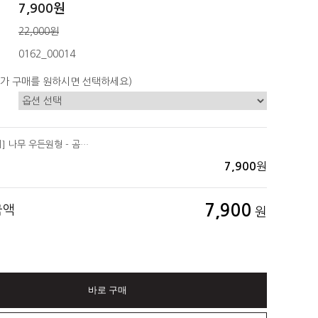
7,900원
22,000원
0162_00014
가 구매를 원하시면 선택하세요)
[아로마목걸이] 나무 우든원형 - 곰돌이 (스포이드 1개 포함)
원
7,900
7,900
금액
원
바로 구매