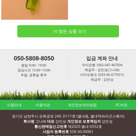
+
더 많은 상품 보기
050-5808-8050
입금 계좌 안내
우리은행 1002-047-467504
평일 9:00~ 19:00
예금주 : 강민성(그나래)
점심시간 12:00~13:00
카카오뱅크 3333-06-6775512
주말, 공휴일 휴무
예금주 : 강민성
이용안내
이용약관
개인정보처리방침
PC버전
경기도 남양주시 순화궁로 249, D111호 (별내동, 별내역파라곤스퀘어)
회사명
그나래
대표
강민성
개인정보 보호책임자
강민성
통신판매업신고번호
제2025-별내-0352호
사업자 등록번호
558-30-00961