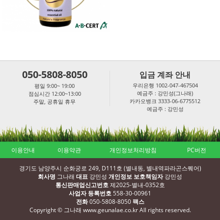
050-5808-8050
입금 계좌 안내
우리은행 1002-047-467504
평일 9:00~ 19:00
예금주 : 강민성(그나래)
점심시간 12:00~13:00
카카오뱅크 3333-06-6775512
주말, 공휴일 휴무
예금주 : 강민성
이용안내
이용약관
개인정보처리방침
PC버전
경기도 남양주시 순화궁로 249, D111호 (별내동, 별내역파라곤스퀘어)
회사명
그나래
대표
강민성
개인정보 보호책임자
강민성
통신판매업신고번호
제2025-별내-0352호
사업자 등록번호
558-30-00961
전화
050-5808-8050
팩스
Copyright © 그나래 www.geunalae.co.kr All rights reserved.