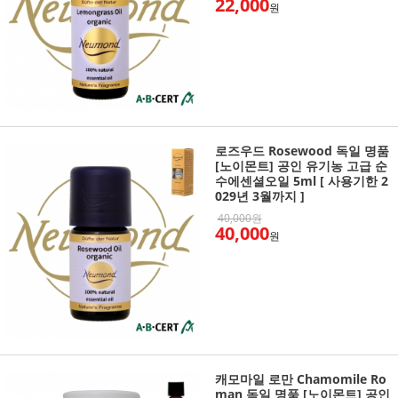
22,000
원
로즈우드 Rosewood 독일 명품
[노이몬트] 공인 유기농 고급 순
수에센셜오일 5ml [ 사용기한 2
029년 3월까지 ]
40,000원
40,000
원
캐모마일 로만 Chamomile Ro
man 독일 명품 [노이몬트] 공인