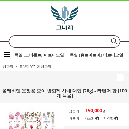
독일 [노이몬트] 아로마오일
독일 [유로아로마] 아로마오일
방향제
포켓형옷장형 방향제
0
올레비엔 옷장용 종이 방향제 사쉐 대형 (20g) - 라벤더 향 [100
개 묶음]
150,000
상품가
원
배송비
(조건)
지역별