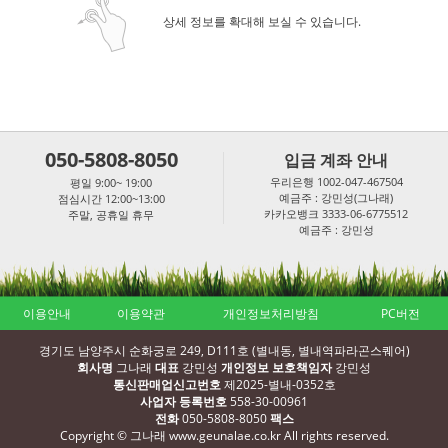
상세 정보를 확대해 보실 수 있습니다.
050-5808-8050
입금 계좌 안내
우리은행 1002-047-467504
평일 9:00~ 19:00
예금주 : 강민성(그나래)
점심시간 12:00~13:00
카카오뱅크 3333-06-6775512
주말, 공휴일 휴무
예금주 : 강민성
이용안내
이용약관
개인정보처리방침
PC버전
경기도 남양주시 순화궁로 249, D111호 (별내동, 별내역파라곤스퀘어)
회사명
그나래
대표
강민성
개인정보 보호책임자
강민성
통신판매업신고번호
제2025-별내-0352호
사업자 등록번호
558-30-00961
전화
050-5808-8050
팩스
Copyright © 그나래 www.geunalae.co.kr All rights reserved.