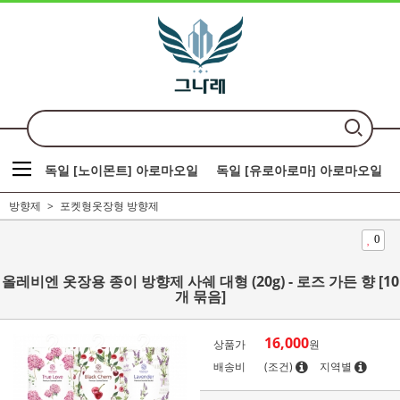
독일 [노이몬트] 아로마오일
독일 [유로아로마] 아로마오일
방향제
포켓형옷장형 방향제
0
올레비엔 옷장용 종이 방향제 사쉐 대형 (20g) - 로즈 가든 향 [10
개 묶음]
16,000
상품가
원
배송비
(조건)
지역별