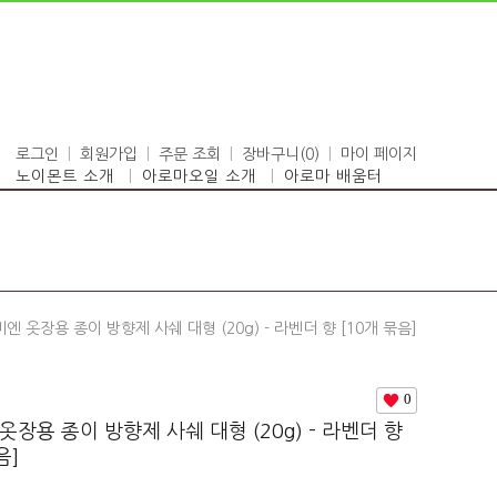
로그인
회원가입
주문 조회
장바구니(
0
)
마이 페이지
노이몬트 소개
아로마오일 소개
아로마 배움터
엔 옷장용 종이 방향제 사쉐 대형 (20g) - 라벤더 향 [10개 묶음]
0
옷장용 종이 방향제 사쉐 대형 (20g) - 라벤더 향
음]