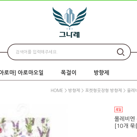
로아로마] 아로마오일
목걸이
방향제
HOME
>
방향제
>
포켓형옷장형 방향제
> 올레비
올레비엔 
[10개 묶