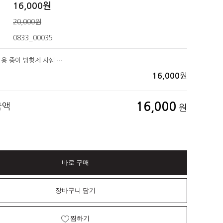
16,000
원
20,000원
0833_00035
올레비엔 옷장용 종이 방향제 사쉐 대형 (20g) - 라벤더 향 [10개 묶음]
원
16,000
16,000
금액
원
바로 구매
장바구니 담기
찜하기