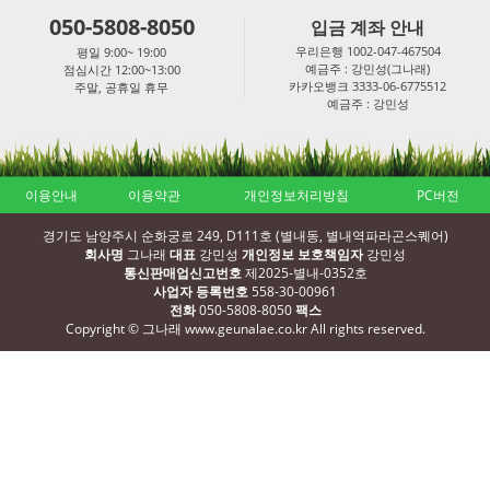
050-5808-8050
입금 계좌 안내
우리은행 1002-047-467504
평일 9:00~ 19:00
예금주 : 강민성(그나래)
점심시간 12:00~13:00
카카오뱅크 3333-06-6775512
주말, 공휴일 휴무
예금주 : 강민성
이용안내
이용약관
개인정보처리방침
PC버전
경기도 남양주시 순화궁로 249, D111호 (별내동, 별내역파라곤스퀘어)
회사명
그나래
대표
강민성
개인정보 보호책임자
강민성
통신판매업신고번호
제2025-별내-0352호
사업자 등록번호
558-30-00961
전화
050-5808-8050
팩스
Copyright © 그나래 www.geunalae.co.kr All rights reserved.