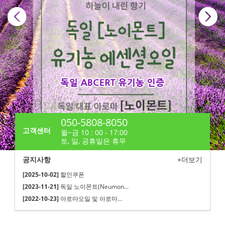
050-5808-8050
고객센터
월~금 10 : 00 - 17:00
토, 일, 공휴일은 휴무
공지사항
+더보기
[2025-10-02]
할인쿠폰
[2023-11-21]
독일 노이몬트(Neumon...
[2022-10-23]
아로마오일 및 아로마...